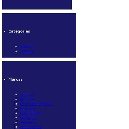
Categories
Balanza
Sistema
Marcas
Aguarai
Boutique
Electrodomésticos
Farmacia
FERRETERÍAS
Mayorista
Mecanico
Minimercado