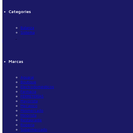
Categories
Balanza
Sistema
Marcas
Aguarai
Boutique
Electrodomésticos
© 2022 Consultec Todos los derechos 
Farmacia
FERRETERÍAS
Mayorista
Mecanico
Minimercado
Minorista
Restaurante
Roperia
Supermercado