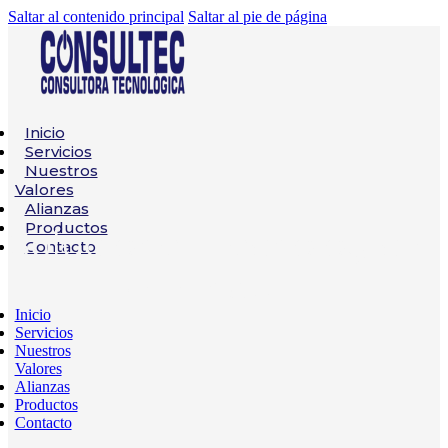
Saltar al contenido principal
Saltar al pie de página
Inicio
Servicios
Nuestros
Valores
Alianzas
Productos
Soluciones Tecnologicas
Contacto
para
Industrias
|
Inicio
Servicios
Nuestros
Valores
Alianzas
Productos
Contacto